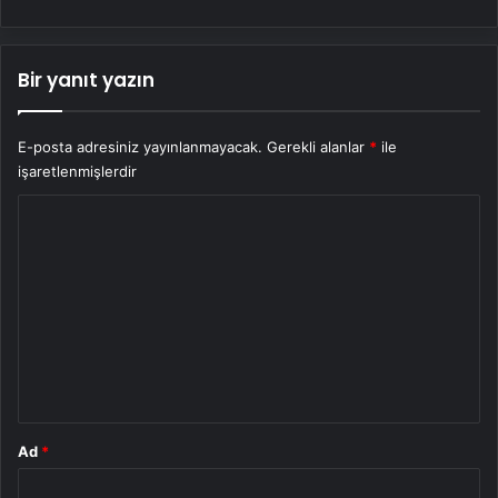
Bir yanıt yazın
E-posta adresiniz yayınlanmayacak.
Gerekli alanlar
*
ile
işaretlenmişlerdir
Y
o
r
u
m
*
Ad
*