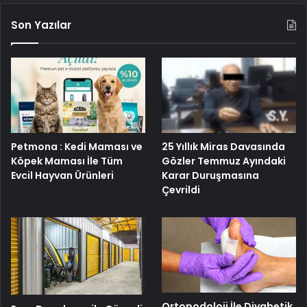
Son Yazılar
25 Yıllık Miras Davasında
Petmona : Kedi Maması ve
Gözler Temmuz Ayındaki
Köpek Maması İle Tüm
Karar Duruşmasına
Evcil Hayvan Ürünleri
Çevrildi
Ortopodoloji İle Diyabetik