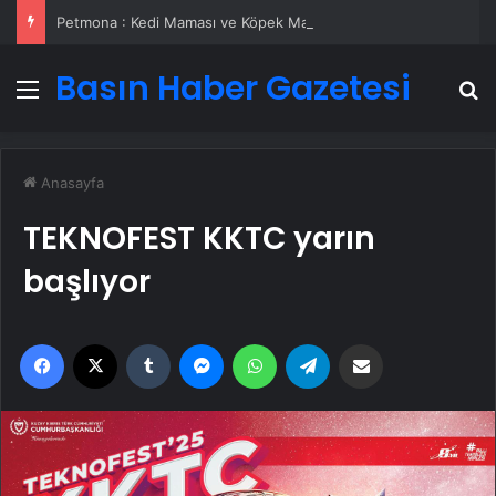
Petmona : Kedi Maması ve Köpek Maması İle Tüm Evcil Hayvan Ürünleri
Basın Haber Gazetesi
Menü
A
Anasayfa
TEKNOFEST KKTC yarın
başlıyor
Facebook
X
Tumblr
Messenger
WhatsApp
Telegram
Email'den paylaş