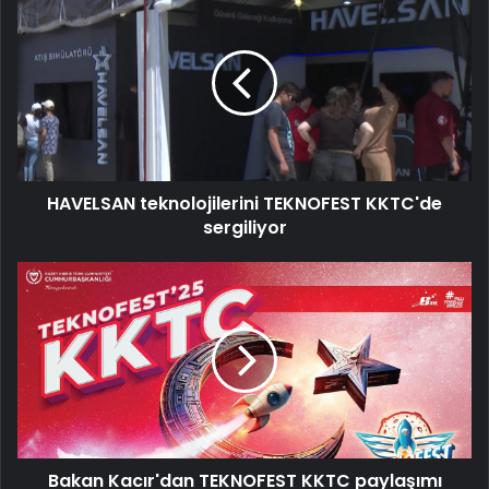
teknolojilerini
TEKNOFEST
KKTC'de
sergiliyor
HAVELSAN teknolojilerini TEKNOFEST KKTC'de
sergiliyor
Bakan
Kacır'dan
TEKNOFEST
KKTC
paylaşımı
Bakan Kacır'dan TEKNOFEST KKTC paylaşımı