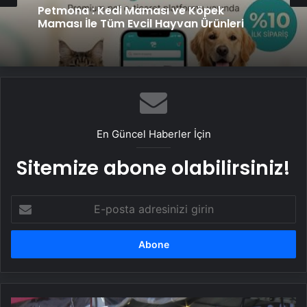
Petmona : Kedi Maması ve Köpek
Maması İle Tüm Evcil Hayvan Ürünleri
En Güncel Haberler İçin
Sitemize abone olabilirsiniz!
E-
posta
adresinizi
girin
HAVELSAN