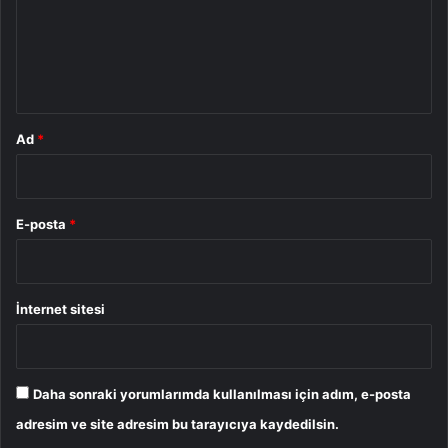
u
m
*
Ad
*
E-posta
*
İnternet sitesi
Daha sonraki yorumlarımda kullanılması için adım, e-posta
adresim ve site adresim bu tarayıcıya kaydedilsin.