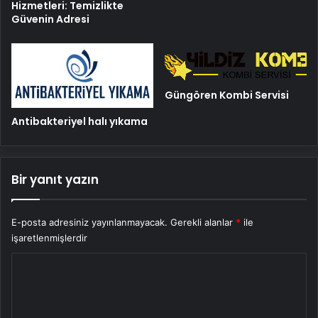
Hizmetleri: Temizlikte
Güvenin Adresi
Güngören Kombi Servisi
Antibakteriyel halı yıkama
Bir yanıt yazın
E-posta adresiniz yayınlanmayacak.
Gerekli alanlar
*
ile
işaretlenmişlerdir
Y
o
r