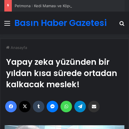
Petmona : Kedi Maması ve Köpek Maması İle Tüm Evcil Hayvan Ürünleri
Basın Haber Gazetesi
Menü
A
Anasayfa
Yapay zeka yüzünden bir
yıldan kısa sürede ortadan
kalkacak meslek!
Facebook
X
Tumblr
Messenger
WhatsApp
Telegram
Email'den paylaş