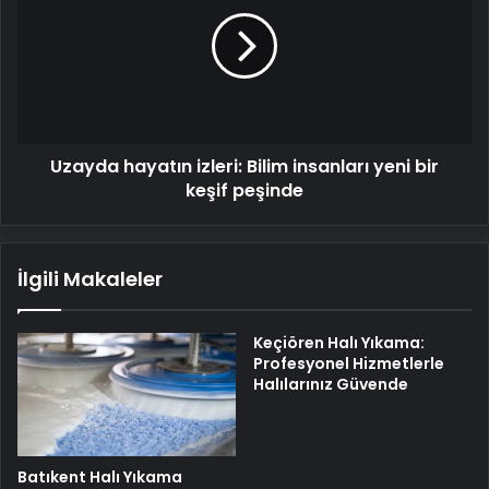
izleri:
Bilim
insanları
yeni
bir
keşif
peşinde
Uzayda hayatın izleri: Bilim insanları yeni bir
keşif peşinde
İlgili Makaleler
Keçiören Halı Yıkama:
Profesyonel Hizmetlerle
Halılarınız Güvende
Batıkent Halı Yıkama