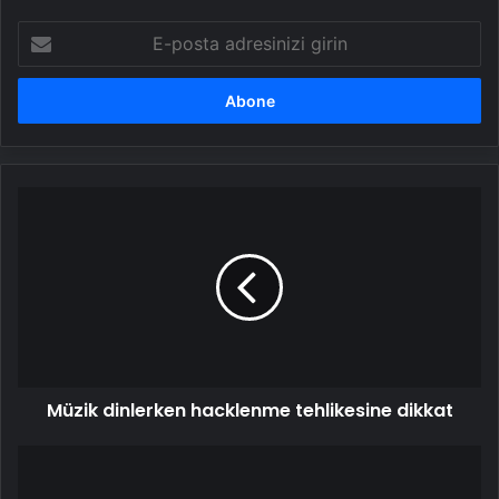
E-
posta
adresinizi
girin
Müzik
dinlerken
hacklenme
tehlikesine
dikkat
Müzik dinlerken hacklenme tehlikesine dikkat
Uzayda
hayatın