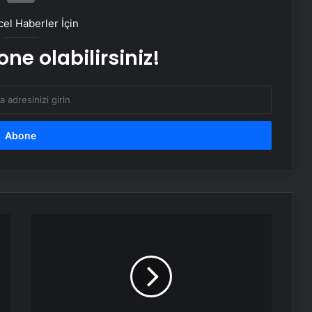
Zihnin Gizemli Sınırları ve Ötesi :
Nasılnedir.com
el Haberler İçin
ne olabilirsiniz!
Serjoy : Dijital Medya Ajansı, Google
Reklam Ajansı, SEO Ajansı ve Web
Tasarım Ajansı
UETDS Nedir ? Uetds.com İle Akıllı
Dijital Taşımacılık Yazılımı
Bahçe Mobilyaları Seçimi için Pratik
Rehber
İstanbul
Valiliği'nden
"Sakarya
Buharlı Koltuk Yıkama: Temizlikte
İlkokulu"
Yenilikçi Çözüm
açıklaması