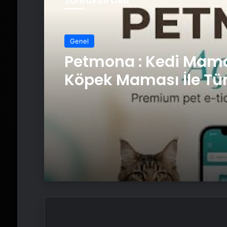
Sonrakini Oku
Genel
Petmona : Kedi Mama
Köpek Maması İle Tü
Hayvan Ürünleri