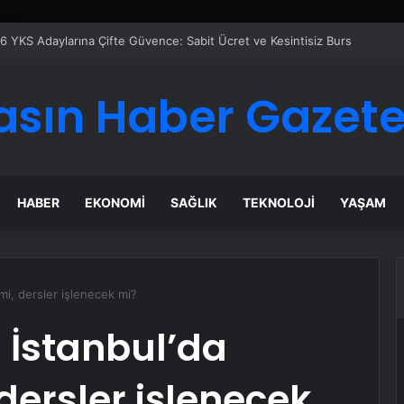
 Maması İle Tüm Evcil Hayvan Ürünleri
asın Haber Gazete
HABER
EKONOMI
SAĞLIK
TEKNOLOJI
YAŞAM
 mi, dersler işlenecek mi?
) İstanbul’da
 dersler işlenecek