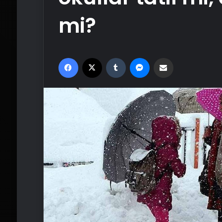
mi?
Facebook
X
Tumblr
Messenger
Email'den paylaş