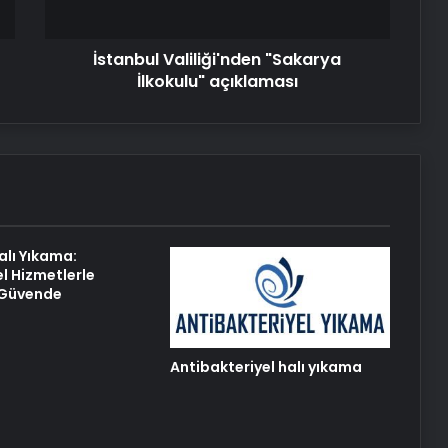
Nişantaşı Üniversitesi’nden 2026 YKS
Adaylarına Çifte Güvence: Sabit
Ücret ve Kesintisiz Burs
İstanbul Valiliği'nden "Sakarya
İlkokulu" açıklaması
Petmona : Kedi Maması ve Köpek
Maması İle Tüm Evcil Hayvan
Ürünleri
25 Yıllık Miras Davasında Gözler
Temmuz Ayındaki Karar
Duruşmasına Çevrildi
alı Yıkama:
l Hizmetlerle
Eşya Depolama ile Güvenli ve
z Güvende
İklimlendirmeli Saklama Rehberi
Antibakteriyel halı yıkama
Ortopodoloji İle Diyabetik Ayak
Yarası Tedavisi