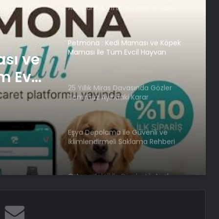
Adaylarına Çifte Güvence: Sabit
Ücret ve Kesintisiz Burs
Petmona : Kedi Maması ve Köpek
Maması İle Tüm Evcil Hayvan
sı ve
Ürünleri
m Evcil
25 Yıllık Miras Davasında Gözler
Temmuz Ayındaki Karar
Duruşmasına Çevrildi
Eşya Depolama ile Güvenli ve
İklimlendirmeli Saklama Rehberi
Ortopodoloji İle Diyabetik Ayak
Yarası Tedavisi