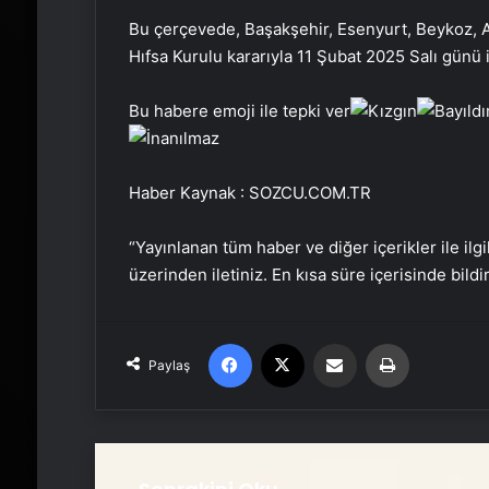
Bu çerçevede, Başakşehir, Esenyurt, Beykoz, A
Hıfsa Kurulu kararıyla 11 Şubat 2025 Salı günü iç
Bu habere emoji ile tepki ver
Haber Kaynak : SOZCU.COM.TR
“Yayınlanan tüm haber ve diğer içerikler ile ilgil
üzerinden iletiniz. En kısa süre içerisinde bildi
Facebook
X
Email'den paylaş
Yaz
Paylaş