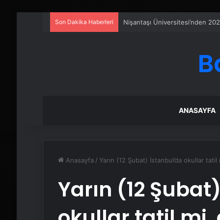
Son Dakika Haberleri
Petmona : Kedi Maması ve Köpek
B
ANASAYFA
Anasayfa
/
Yarın (12 Şubat) İstanbul’da okullar tatil
Yarın (12 Şubat
okullar tatil mi,