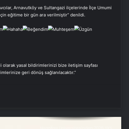
Nasılnedir.com
vcılar, Arnavutköy ve Sultangazi ilçelerinde İlçe Umumi
in eğitime bir gün ara verilmiştir” denildi.
Serjoy : Dijital Medya Ajansı, Google
Reklam Ajansı, SEO Ajansı ve Web
Tasarım Ajansı
UETDS Nedir ? Uetds.com İle Akıllı
Dijital Taşımacılık Yazılımı
i olarak yasal bildirimlerinizi bize iletişim sayfası
rimlerinize geri dönüş sağlanılacaktır.”
Bahçe Mobilyaları Seçimi için Pratik
Rehber
Buharlı Koltuk Yıkama: Temizlikte
Yenilikçi Çözüm
Nişantaşı Üniversitesi’nden 2026 YKS