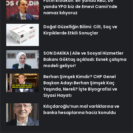
Fatih Erbakan: Bir yanda ABD, bir
yanda YPG biz de Emevi Camii’nde
namaz kılıyoruz
Doğal Güzelliğin Bilimi: Cilt, Saç ve
Kirpiklerde Etkili Sonuçlar
SON DAKİKA | Aile ve Sosyal Hizmetler
Bakanı Göktaş açıkladı: Esnek çalışma
modeli geliyor!
Berhan Şimşek Kimdir? CHP Genel
Başkan Adayı Berhan Şimşek Kaç
Yaşında, Nereli? İşte Biyografisi ve
Siyasi Hayatı
Kılıçdaroğlu’nun mal varlıklarına ve
banka hesaplarına haciz konuldu