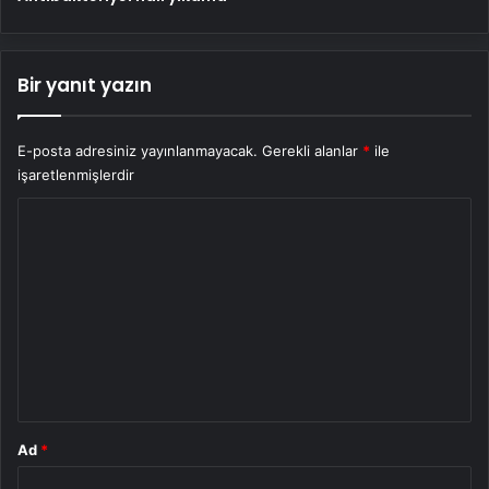
Bir yanıt yazın
E-posta adresiniz yayınlanmayacak.
Gerekli alanlar
*
ile
işaretlenmişlerdir
Y
o
r
u
m
*
Ad
*