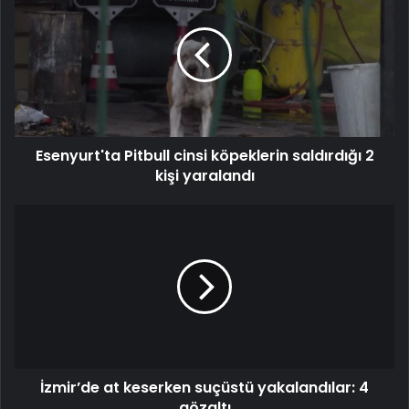
Pitbull
cinsi
köpeklerin
saldırdığı
2
kişi
yaralandı
Esenyurt'ta Pitbull cinsi köpeklerin saldırdığı 2
kişi yaralandı
İzmir’de
at
keserken
suçüstü
yakalandılar:
4
gözaltı
İzmir’de at keserken suçüstü yakalandılar: 4
gözaltı