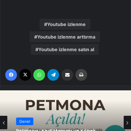
Youtube izlenme
Youtube izlenme arttırma
Youtube izlenme satın al
Facebook
X
WhatsApp
Telegram
Email'den paylaş
Yaz
Genel
Petmona : Kedi Maması ve Köpek