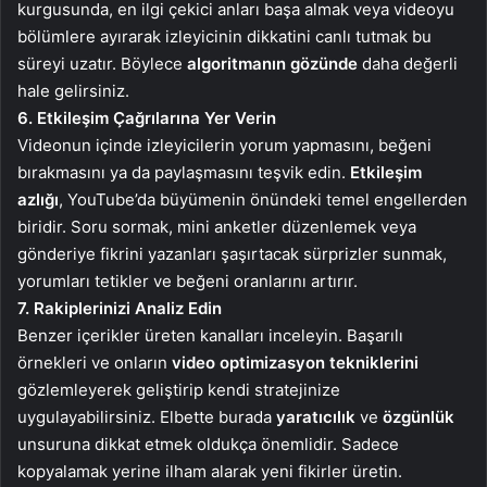
kurgusunda, en ilgi çekici anları başa almak veya videoyu
bölümlere ayırarak izleyicinin dikkatini canlı tutmak bu
süreyi uzatır. Böylece
algoritmanın gözünde
daha değerli
hale gelirsiniz.
6. Etkileşim Çağrılarına Yer Verin
Videonun içinde izleyicilerin yorum yapmasını, beğeni
bırakmasını ya da paylaşmasını teşvik edin.
Etkileşim
azlığı
, YouTube’da büyümenin önündeki temel engellerden
biridir. Soru sormak, mini anketler düzenlemek veya
gönderiye fikrini yazanları şaşırtacak sürprizler sunmak,
yorumları tetikler ve beğeni oranlarını artırır.
7. Rakiplerinizi Analiz Edin
Benzer içerikler üreten kanalları inceleyin. Başarılı
örnekleri ve onların
video optimizasyon tekniklerini
gözlemleyerek geliştirip kendi stratejinize
uygulayabilirsiniz. Elbette burada
yaratıcılık
ve
özgünlük
unsuruna dikkat etmek oldukça önemlidir. Sadece
kopyalamak yerine ilham alarak yeni fikirler üretin.