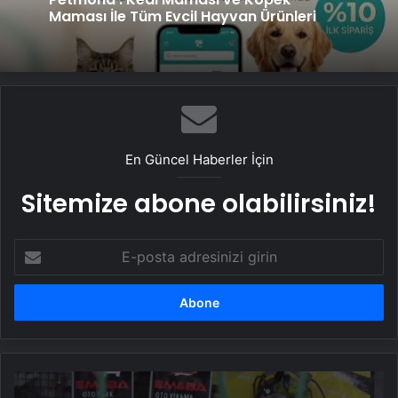
Maması İle Tüm Evcil Hayvan Ürünleri
En Güncel Haberler İçin
Sitemize abone olabilirsiniz!
E-
posta
adresinizi
girin
Esenyurt'ta