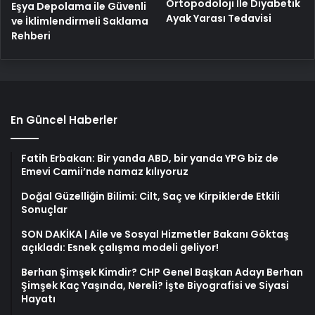
Ortopodoloji İle Diyabetik
Eşya Depolama ile Güvenli
Ayak Yarası Tedavisi
ve İklimlendirmeli Saklama
Rehberi
En Güncel Haberler
Fatih Erbakan: Bir yanda ABD, bir yanda YPG biz de
Emevi Camii’nde namaz kılıyoruz
Doğal Güzelliğin Bilimi: Cilt, Saç ve Kirpiklerde Etkili
Sonuçlar
SON DAKİKA | Aile ve Sosyal Hizmetler Bakanı Göktaş
açıkladı: Esnek çalışma modeli geliyor!
Berhan Şimşek Kimdir? CHP Genel Başkan Adayı Berhan
Şimşek Kaç Yaşında, Nereli? İşte Biyografisi ve Siyasi
Hayatı